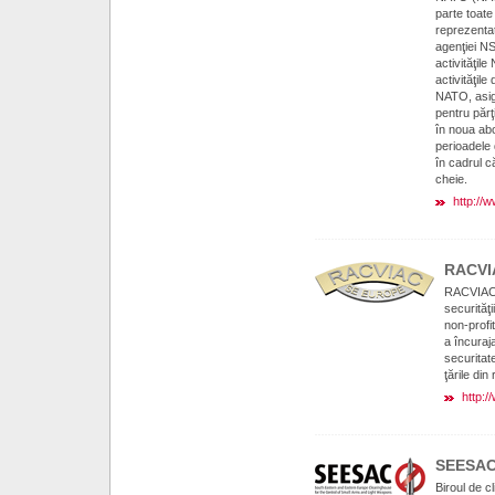
parte toat
reprezentat
agenţiei N
activităţil
activităţile
NATO, asigu
pentru părţ
în noua ab
perioadele 
în cadrul c
cheie.
http://
RACVI
RACVIAC 
securităţi
non-profi
a încuraj
securitat
ţările din
http:/
SEESA
Biroul de c