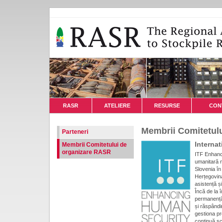
RASR
ATELIERE
RESURSE
CON
Membrii Comitetul
Parteneri
Interna
Membrii Comitetului de
organizare RASR
ITF Enhanc
umanitară n
Slovenia în
Herțegovina
asistență și
Încă de la î
permanență 
și răspândi
gestiona pr
continuă sch