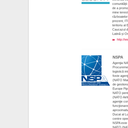
comunității
de a promov
mine terest
războaielor 
prezent, IT
teritoriu al
Caucazul d
Latină și Or
http://w
NSPA
Agenţia NA
Procureme
logistică in
foste agenţ
(NATO Mai
de gestion
Europe Pip
NATO pentr
(NATO Airl
agenţie com
funcţionare
aproximativ
Ducat al L
centre oper
NSPA este o
NATO (NATO