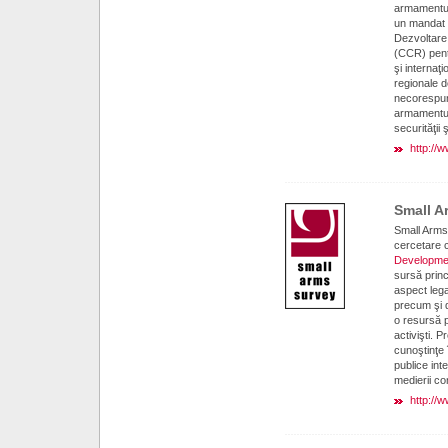
armamentul
un mandat d
Dezvoltare 
(CCR) pentru
şi internaţi
regionale de
necorespun
armamentului
securităţii
http://
Small A
Small Arms
cercetare c
Developme
sursă princi
aspect lega
precum şi 
o resursă p
activişti. 
cunoştinţe î
publice int
medierii con
http://