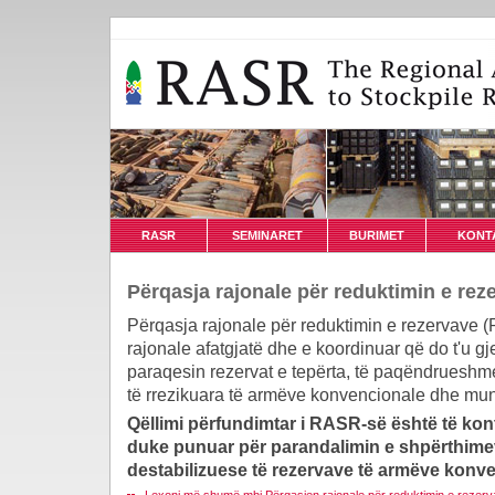
RASR
SEMINARET
BURIMET
KONT
Përqasja rajonale për reduktimin e rez
Përqasja rajonale për reduktimin e rezervave 
rajonale afatgjatë dhe e koordinuar që do t'u g
paraqesin rezervat e tepërta, të paqëndrueshm
të rrezikuara të armëve konvencionale dhe mu
Qëllimi përfundimtar i RASR-së është të kont
duke punuar për parandalimin e shpërthimev
destabilizuese të rezervave të armëve konv