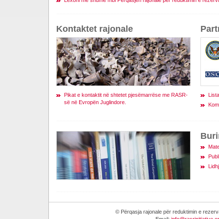
Lexoni më shumë mbi Përqasjen rajonale për reduktimin e rezerv
Kontaktet rajonale
Part
Pikat e kontaktit në shtetet pjesëmarrëse me RASR-
List
së në Evropën Juglindore.
Komi
Bur
Mate
Publ
Lidh
© Përqasja rajonale për reduktimin e reze