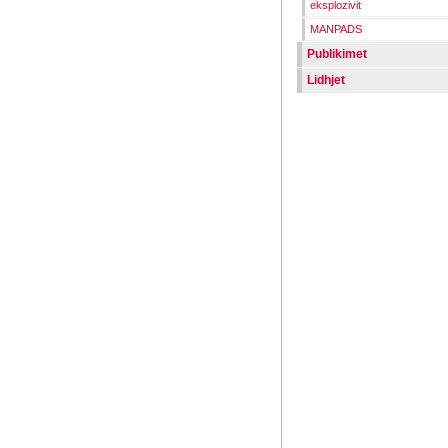
eksplozivit
MANPADS
Publikimet
Lidhjet