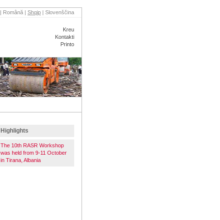
|
Română
|
Shqip
|
Slovenščina
Kreu
Kontakti
Printo
ENTE
PARTNERËT
Highlights
The 10th RASR Workshop
was held from 9-11 October
in Tirana, Albania