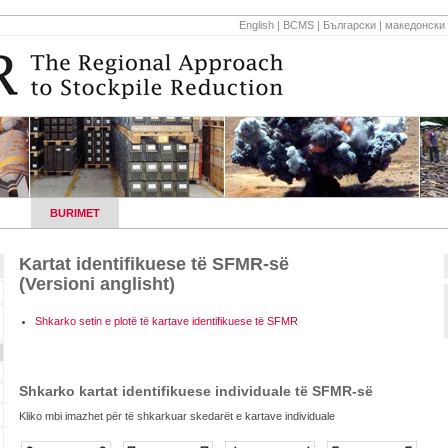
English
|
BCMS
|
Български
|
македонски
ET
BURIMET
KONTAKTET RAJONALE
LAJME DHE EVENIM
Kartat identifikuese të SFMR-së
(Versioni anglisht)
Shkarko setin e plotë të kartave identifikuese të SFMR
Shkarko kartat identifikuese individuale të SFMR-së
Kliko mbi imazhet për të shkarkuar skedarët e kartave individuale