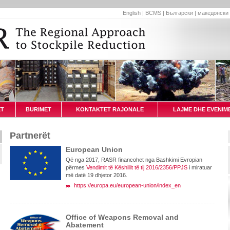
English
|
BCMS
|
Български
|
македонски
ET
BURIMET
KONTAKTET RAJONALE
LAJME DHE EVENIM
Partnerët
European Union
Që nga 2017, RASR financohet nga Bashkimi Evropian
përmes
Vendimit të Këshillit të tij 2016/2356/PPJS
i miratuar
më datë 19 dhjetor 2016.
https://europa.eu/european-union/index_en
Office of Weapons Removal and
Abatement