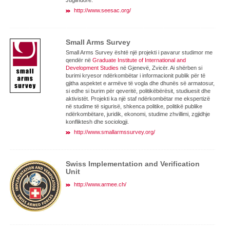
Juglindore.
http://www.seesac.org/
Small Arms Survey
Small Arms Survey është një projekti i pavarur studimor me
qendër në
Graduate Institute of International and
Development Studies
në Gjenevë, Zvicër. Ai shërben si
burimi kryesor ndërkombëtar i informacionit publik për të
gjitha aspektet e armëve të vogla dhe dhunës së armatosur,
si edhe si burim për qeveritë, politikëbërësit, studiuesit dhe
aktivistët. Projekti ka një staf ndërkombëtar me ekspertizë
në studime të sigurisë, shkenca politike, politikë publike
ndërkombëtare, juridik, ekonomi, studime zhvillimi, zgjidhje
konfliktesh dhe sociologji.
http://www.smallarmssurvey.org/
Swiss Implementation and Verification
Unit
http://www.armee.ch/