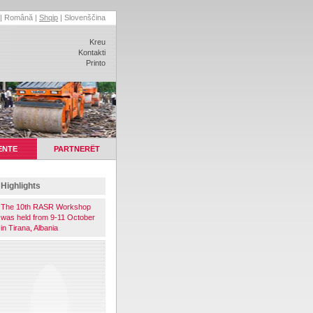
|
Română
|
Shqip
|
Slovenščina
Kreu
Kontakti
Printo
ENTE
PARTNERËT
Highlights
The 10th RASR Workshop
was held from 9-11 October
in Tirana, Albania