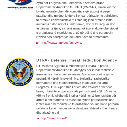
Zyra për Largimin dhe Pakësimin e Armëve pranë
Departamentit Amerikan të Shtetit (PM/WRA) krijon kushte
lokale, rajonale dhe ndërkombëtare që sigurojnë paqe,
stabilitet dhe mirëqenie duke frenuar përhapjen e paligjshme
të armëve konvencionale të luftës siç janë armët e lehta
automatike dhe armët kundërtanke, dhe duke larguar dhe
asgjësuar të tjera, siç janë minat tokësore aktive dhe stoqet
e braktisura të municioneve, që përbëjnë dhe paraqesin
rreziqe pas ndërprerjes së konflikteve të armatosura.
http://www.state.gov/t/pm/wra/
DTRA - Defense Threat Reduction Agency
DTRA është Agjencia e Mbështetjes Luftarake pranë
Departamentit Amerikan të Mbrojtjes për kundërshtimin e
armëve të shkatërrimit në masë. Ajo i adresohet të gjithë
spektrit të kërcënimeve kimike, biologjike, radiologjike,
bërthamore dhe të shpërthimeve të shkallës së lartë.
Programi i DTRA përfshin kërkim dhe zhvillim shkencor
bazë, mbështetje operacionale për ushtarët e SHBA-së në
vijën e frontit, si dhe një institut kërkimor të brendshëm për
armët e shkatërrimit në masë që synon parashikimin dhe
lehtësimin e kërcënimeve të ardhshme shumë kohë përpara
se ato të kenë mundësinë të dëmtojnë Shtetet e Bashkuara
dhe aleatët e saj.
http://www.dtra.mil/