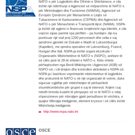
NATO-s për Logjistikën dhe Ofrimin e Shërbimeve, e cila
është një ndërthurje e Agjencisë së mëparshme të NATO-s
për Mirëmbajtjen dhe Furnizimet (NAMSA), Agjencisë së
Evropës Qendrore për Menaxhimin e Linjës së
Tubacioneve të Karburanteve (CEPMA) dhe Agjencisë së
NATO-s për Menaxhimin e Transportit Ajror (NAMA). NSPA-
ja është një agjenci e financuar krejtësisht nga klientët, e cila
vepron sipas parimit «pa përfitim – pa humbje». Ajo ka
punësuar një staf prej 1200 personash dhe selia e saj
qendrore gjendet në Dukatin e Madh të Luksemburgut
(Kapellen), me qendra operative në Luksemburg, Francë,
Hungari dhe Itali. NSPA-ja është organi ekzekutiv i
Organizatës Mbështetëse të NATO-s (NSPO), anëtare të
së cilës janë të 28-të shtetet e NATO-s. Këto shtete
përfaqësohen nga Bordi Mbikëqyrës i Agjencisë (ASB) së
NSPO-së, i cili drejton dhe kontrollon aktivitetet e NSPA-së.
NSPA-ja i bashkon veprimtaritë mbështetëse të logjistikës
dhe prokurimit të NATO-s në një organizatë të vetme, duke
siguruar zgjidhje për mbështetjen të përbashkët
shumëkombëshe për grupet e saj të interesit. Krijimi i saj
ndodh brenda kuadrit të përqasjes së re të NATO-s ndaj
shpenzimeve për mbrojtjen gjatë periudhave të vështira, e
quajtur Mbrojtja inteligjente, element kryesor i së cilës është
Mbështetja inteligjente.
http://www.nspa.nato.int
OSCE