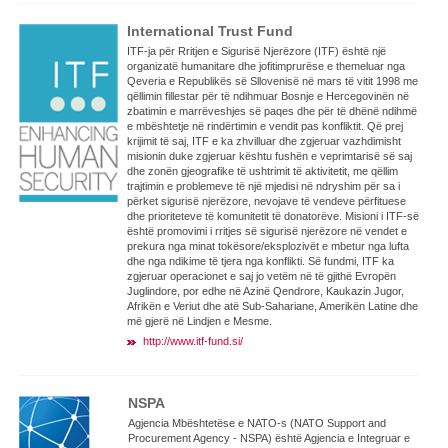
International Trust Fund
ITF-ja për Rritjen e Sigurisë Njerëzore (ITF) është një
organizatë humanitare dhe jofitimprurëse e themeluar nga
Qeveria e Republikës së Sllovenisë në mars të vitit 1998 me
qëllimin fillestar për të ndihmuar Bosnje e Hercegovinën në
zbatimin e marrëveshjes së paqes dhe për të dhënë ndihmë
e mbështetje në rindërtimin e vendit pas konfliktit. Që prej
krijimit të saj, ITF e ka zhvilluar dhe zgjeruar vazhdimisht
misionin duke zgjeruar kështu fushën e veprimtarisë së saj
dhe zonën gjeografike të ushtrimit të aktivitetit, me qëllim
trajtimin e problemeve të një mjedisi në ndryshim për sa i
përket sigurisë njerëzore, nevojave të vendeve përfituese
dhe prioriteteve të komunitetit të donatorëve. Misioni i ITF-së
është promovimi i rritjes së sigurisë njerëzore në vendet e
prekura nga minat tokësore/eksplozivët e mbetur nga lufta
dhe nga ndikime të tjera nga konflikti. Së fundmi, ITF ka
zgjeruar operacionet e saj jo vetëm në të gjithë Evropën
Juglindore, por edhe në Azinë Qendrore, Kaukazin Jugor,
Afrikën e Veriut dhe atë Sub-Sahariane, Amerikën Latine dhe
më gjerë në Lindjen e Mesme.
http://www.itf-fund.si/
NSPA
Agjencia Mbështetëse e NATO-s (NATO Support and
Procurement Agency - NSPA) është Agjencia e Integruar e