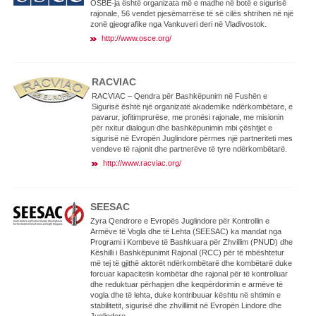
OSBE-ja është organizata më e madhe në botë e sigurisë
rajonale, 56 vendet pjesëmarrëse të së cilës shtrihen në një
zonë gjeografike nga Vankuveri deri në Vladivostok.
http://www.osce.org/
RACVIAC
RACVIAC – Qendra për Bashkëpunim në Fushën e
Sigurisë është një organizatë akademike ndërkombëtare, e
pavarur, jofitimprurëse, me pronësi rajonale, me misionin
për nxitur dialogun dhe bashkëpunimin mbi çështjet e
sigurisë në Evropën Juglindore përmes një partneriteti mes
vendeve të rajonit dhe partnerëve të tyre ndërkombëtarë.
http://www.racviac.org/
SEESAC
Zyra Qendrore e Evropës Juglindore për Kontrollin e
Armëve të Vogla dhe të Lehta (SEESAC) ka mandat nga
Programi i Kombeve të Bashkuara për Zhvillim (PNUD) dhe
Këshilli i Bashkëpunimit Rajonal (RCC) për të mbështetur
më tej të gjithë aktorët ndërkombëtarë dhe kombëtarë duke
forcuar kapacitetin kombëtar dhe rajonal për të kontrolluar
dhe reduktuar përhapjen dhe keqpërdorimin e armëve të
vogla dhe të lehta, duke kontribuuar kështu në shtimin e
stabilitetit, sigurisë dhe zhvillimit në Evropën Lindore dhe