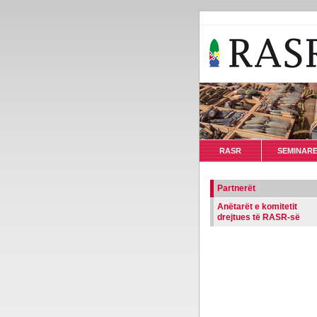
RASR
SEMINAR
Partnerët
Anëtarët e komitetit
drejtues të RASR-së