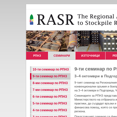
РПНЗ
СЕМИНАРИ
ИЗТОЧНИЦИ
РЕ
9-ти семинар по 
10-ти семинар по РПНЗ
3–4 октомври в Подгор
9-ти семинар по РПНЗ
9-тият семинар на Регионалния
8-ми семинар по РПНЗ
конвенционални оръжия и боеп
7-ми семинар по РПНЗ
на 3–4 октомври в Подгорица, Ч
Семинарите за РПНЗ представл
6-ти семинар по РПНЗ
Министерството на отбраната и
5-ти семинар по РПНЗ
практики, да създадат връзки 
финансова помощ, която се пре
4-ти семинар по РПНЗ
региона.
Предстоящият семинар се фина