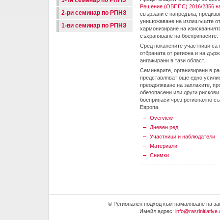
3-ти семинар по РПНЗ
Решение (ОВППС) 2016/2356 н
2-ри семинар по РПНЗ
свързани с напредъка, предизв
унищожаване на излишъците от 
1-ви семинар по РПНЗ
хармонизиране на изискванията
съхраняване на боеприпасите.
Сред поканените участници са 
отбраната от региона и на дър
ангажирани в тази област.
Семинарите, организирани в ра
представляват още едно усилие
преодоляване на заплахите, пр
обезопасени или други рискови
боеприпаси чрез регионално съ
Европа.
Overview
Дневен ред
Участници и наблюдатели
Материали
Снимки
© Регионален подход към намаляване на запа
Имейл адрес:
info@rasrinitiative